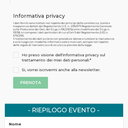
Informativa privacy
I dati forniti sono trattati nel rispetto dei principi della correttezza, liceità e
trasparenza dettati dal Regolamento U.E. n. 2016/679 Regolamento Generale
sulla Protezione dei Dati, del D.Lgs n.196/2003(come modificato dal D.Lgs n.
101/18) ivi compresi i dati particolari di cui all’art.9 del Regolamento (UE) n.
679/2016.
Il trattamento dei dati avviene con procedure idonee a tutelare la riservatezza
e avrà luogo con modalità informatizzate e manuali, sempre nel rispetto
delle regole di riservatezza e di sicurezza previste dalla legge.
Ho preso visione dell'informativa privacy sul
trattamento dei miei dati personali.*
Si, vorrei iscrivermi anche alla newsletter.
- RIEPILOGO EVENTO -
Nome