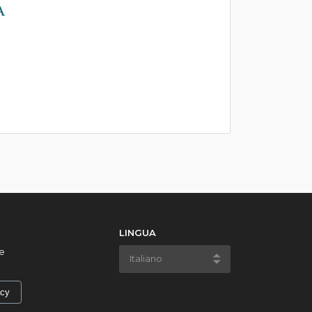
LINGUA
e
acy