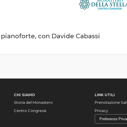
l pianoforte, con Davide Cabassi
CHI SIAMO
LINK UTILI
Storia del Monastero
Prenotazione Sal
Centro Congressi
Privacy
Preferenze Priv