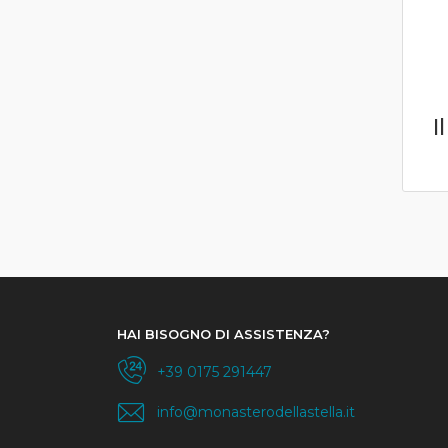
I
HAI BISOGNO DI ASSISTENZA?
+39 0175 291447
info@monasterodellastella.it