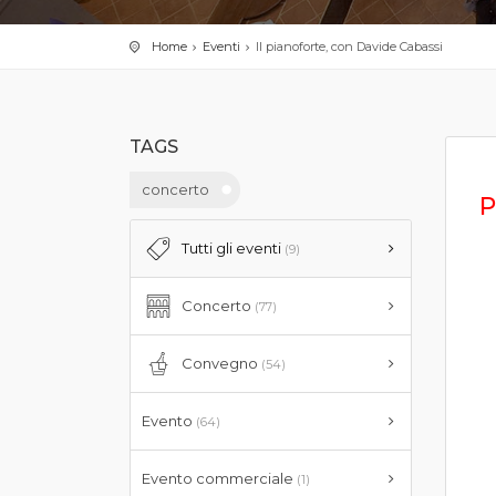
Home
Eventi
Il pianoforte, con Davide Cabassi
TAGS
concerto
P
Tutti gli eventi
(9)
Concerto
(77)
Convegno
(54)
Evento
(64)
Evento commerciale
(1)