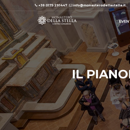
+39 0175 291447
info@monasterodellastella.it
EVEN
IL PIAN