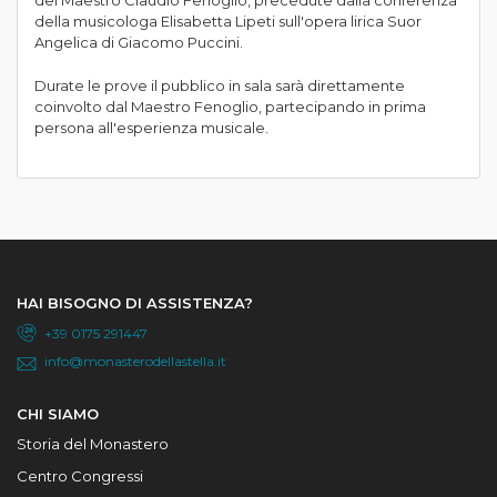
della musicologa Elisabetta Lipeti sull'opera lirica Suor
Angelica di Giacomo Puccini.
Durate le prove il pubblico in sala sarà direttamente
coinvolto dal Maestro Fenoglio, partecipando in prima
persona all'esperienza musicale.
HAI BISOGNO DI ASSISTENZA?
+39 0175 291447
info@monasterodellastella.it
CHI SIAMO
Storia del Monastero
Centro Congressi